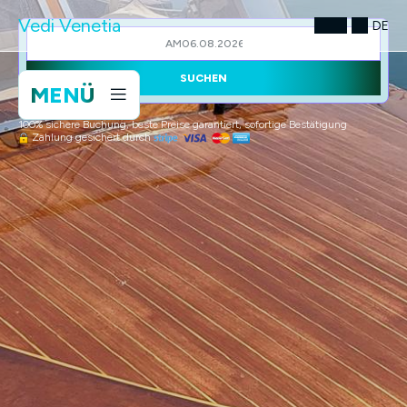
Vedi Venetia
DE
AM
SUCHEN
MENÜ
100% sichere Buchung, beste Preise garantiert, sofortige Bestätigung
Zahlung gesichert durch