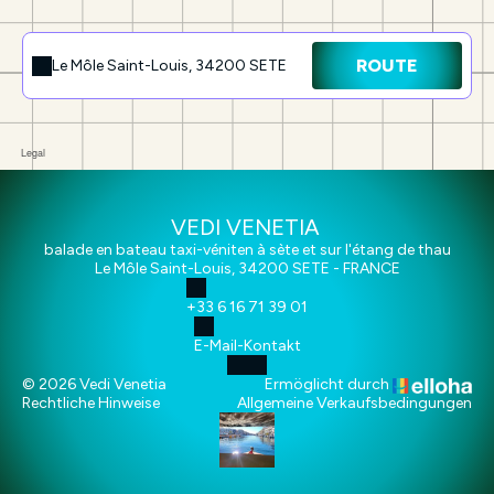
ROUTE
Le Môle Saint-Louis, 34200 SETE
VEDI VENETIA
balade en bateau taxi-véniten à sète et sur l'étang de thau
Le Môle Saint-Louis, 34200 SETE - FRANCE
+33 6 16 71 39 01
E-Mail-Kontakt
© 2026 Vedi Venetia
Ermöglicht durch
Rechtliche Hinweise
Allgemeine Verkaufsbedingungen