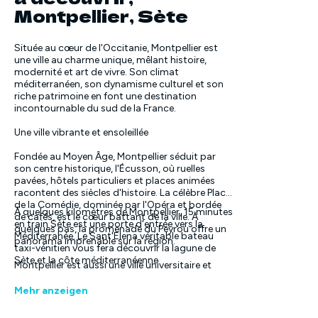
Montpellier, Sète
Située au cœur de l'Occitanie, Montpellier est
une ville au charme unique, mêlant histoire,
modernité et art de vivre. Son climat
méditerranéen, son dynamisme culturel et son
riche patrimoine en font une destination
incontournable du sud de la France.
Une ville vibrante et ensoleillée
Fondée au Moyen Âge, Montpellier séduit par
son centre historique, l'Écusson, où ruelles
pavées, hôtels particuliers et places animées
racontent des siècles d'histoire. La célèbre Place
de la Comédie, dominée par l'Opéra et bordée
À quelques kilomètres de Montpellier, 15 minutes
de cafés, est le cœur battant de la ville. À
en train Sète est une porte d'entrée vers la
quelques pas, la promenade du Peyrou offre un
Méditerranée. Le Sant'Elena véritable bateau
panorama imprenable sur la région.
taxi-vénitien vous fera découvrir la lagune de
Sète et la côte méditerranéenne
Montpellier est aussi une ville universitaire et
innovante, reconnue pour ses écoles, ses
hôpitaux et ses entreprises de pointe. Son
Mehr anzeigen
dynamisme se reflète dans ses nombreux
événements culturels, festivals et expositions.