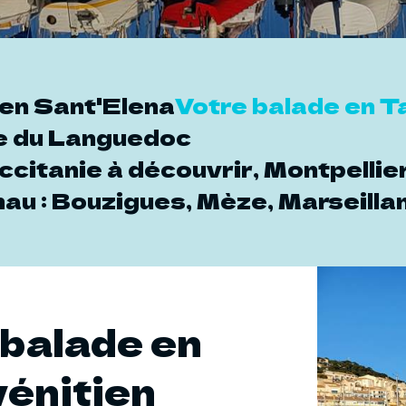
ien Sant'Elena
Votre balade en T
se du Languedoc
ccitanie à découvrir, Montpellie
au : Bouzigues, Mèze, Marseillan
 balade en
vénitien