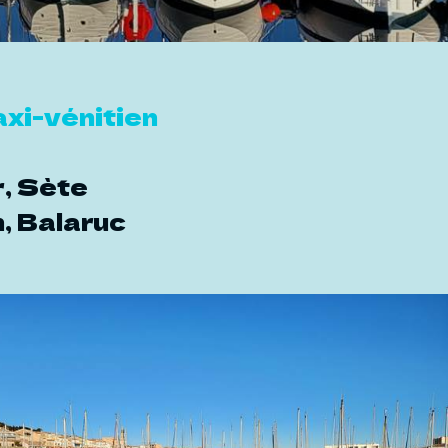
axi-vénitien
r, Sète
, Balaruc