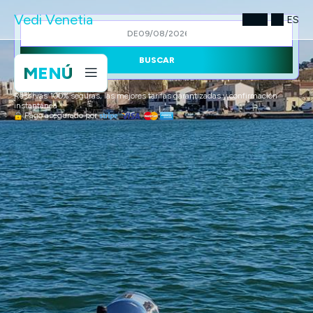
Vedi Venetia
ES
DE
BUSCAR
MENÚ
Reservas 100% seguras, las mejores tarifas garantizadas y confirmación
instantánea
Pago asegurado por