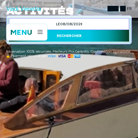
ACTIVITÉS
Vedi Venetia
FR
LE
MENU
RECHERCHER
Réservation 100% sécurisée, Meilleurs Prix Garantis, Confirmation Immédiate
Paiement sécurisé par