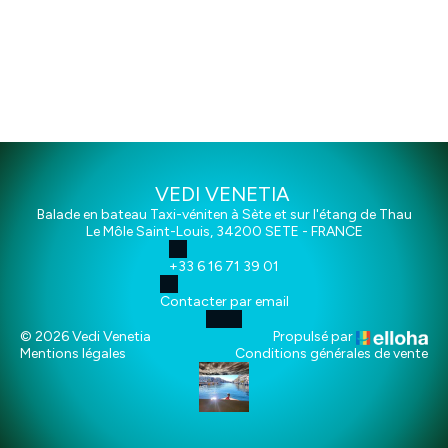
VEDI VENETIA
Balade en bateau Taxi-véniten à Sète et sur l'étang de Thau
Le Môle Saint-Louis, 34200 SETE - FRANCE
+33 6 16 71 39 01
Contacter par email
© 2026 Vedi Venetia
Propulsé par
Mentions légales
Conditions générales de vente