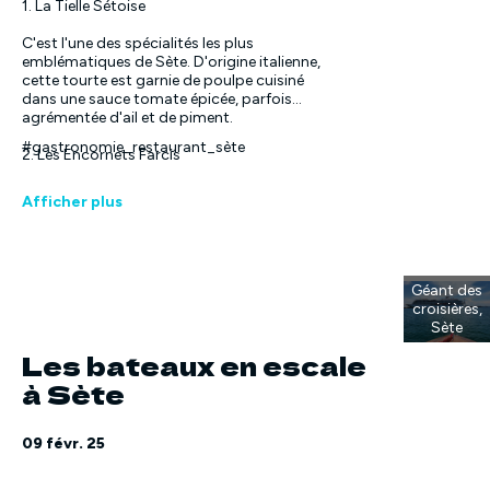
1. La Tielle Sétoise
C'est l'une des spécialités les plus
emblématiques de Sète. D'origine italienne,
cette tourte est garnie de poulpe cuisiné
dans une sauce tomate épicée, parfois
agrémentée d'ail et de piment.
#gastronomie_restaurant_sète
2. Les Encornets Farcis
Les encornets (calamars) sont farcis d'un
Afficher plus
mélange de chair à saucisse, de pain, d'ail
et de persil, puis mijotés dans une sauce
tomate parfumée.
3. La Bourride de Lotte
Géant des
croisières,
Plat traditionnel de pêcheurs, la bourride
Sète
est une soupe à base de lotte cuite dans
Les bateaux en escale
un bouillon parfumé au vin blanc et à l'ail,
servie avec une sauce aïoli.
à Sète
4. La Rouille de Seiche
09 févr. 25
C'est une sorte de ragoût où la seiche est
mijotée dans une sauce à la tomate et
relevée avec de l'ail et du piment, souvent