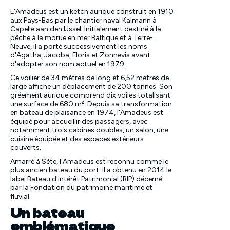
L'Amadeus est un ketch aurique construit en 1910
aux Pays-Bas par le chantier naval Kalmann à
Capelle aan den IJssel. Initialement destiné à la
pêche à la morue en mer Baltique et à Terre-
Neuve, il a porté successivement les noms
d'Agatha, Jacoba, Floris et Zonnevis avant
d'adopter son nom actuel en 1979.
Ce voilier de 34 mètres de long et 6,52 mètres de
large affiche un déplacement de 200 tonnes. Son
gréement aurique comprend dix voiles totalisant
une surface de 680 m². Depuis sa transformation
en bateau de plaisance en 1974, l'Amadeus est
équipé pour accueillir des passagers, avec
notamment trois cabines doubles, un salon, une
cuisine équipée et des espaces extérieurs
couverts.
Amarré à Sète, l'Amadeus est reconnu comme le
plus ancien bateau du port. Il a obtenu en 2014 le
label Bateau d'Intérêt Patrimonial (BIP) décerné
par la Fondation du patrimoine maritime et
fluvial.
Un bateau
emblématique