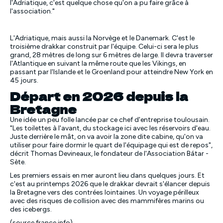
l'Adriatique, c'est quelque chose qu'on a pu faire grâce à
l'association.
"
L'Adriatique, mais aussi la Norvège et le Danemark. C'est le
troisième drakkar construit par l'équipe. Celui-ci sera le plus
grand, 28 mètres de long sur 6 mètres de large. Il devra traverser
l'Atlantique en suivant la même route que les Vikings, en
passant par l'Islande et le Groenland pour atteindre New York en
45 jours.
Départ en 2026 depuis la
Bretagne
Une idée un peu folle lancée par ce chef d'entreprise toulousain.
"
Les toilettes à l'avant, du stockage ici avec les réservoirs d'eau.
Juste derrière le mât, on va avoir la zone dite cabine, qu'on va
utiliser pour faire dormir le quart de l'équipage qui est de repos
",
décrit Thomas Devineaux, le fondateur de l'Association Bátar -
Sète.
Les premiers essais en mer auront lieu dans quelques jours. Et
c'est au printemps 2026 que le drakkar devrait s'élancer depuis
la Bretagne vers des contrées lointaines. Un voyage périlleux
avec des risques de collision avec des mammifères marins ou
des icebergs.
(source france info)