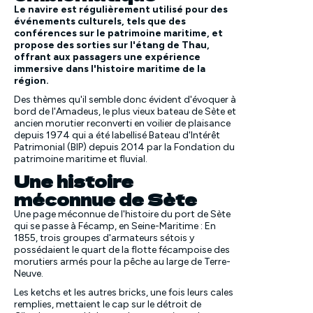
Le navire est régulièrement utilisé pour des
événements culturels, tels que des
conférences sur le patrimoine maritime, et
propose des sorties sur l'étang de Thau,
offrant aux passagers une expérience
immersive dans l'histoire maritime de la
région.
Des thèmes qu'il semble donc évident d'évoquer à
bord de l'Amadeus, le plus vieux bateau de Sète et
ancien morutier reconverti en voilier de plaisance
depuis 1974 qui a été labellisé Bateau d'Intérêt
Patrimonial (BIP) depuis 2014 par la Fondation du
patrimoine maritime et fluvial.
Une histoire
méconnue de Sète
Une page méconnue de l'histoire du port de Sète
qui se passe à Fécamp, en Seine-Maritime : En
1855, trois groupes d'armateurs sétois y
possédaient le quart de la flotte fécampoise des
morutiers armés pour la pêche au large de Terre-
Neuve.
Les ketchs et les autres bricks, une fois leurs cales
remplies, mettaient le cap sur le détroit de