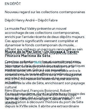
de largeur) en provenance d'une destination
EN DÉPÔT
inconnue.
Nouveau regard sur les collections contemporaines
25 avril 2025 : Club Med 2 (187 m de longueur, 20 m
de largeur) en provenance de Port-Vendres.
Dépôt Henry André – Dépôt Fabre
27 avril 2025 : Club Med 2 en provenance de
Le musée Paul Valéry présente un nouvel
Marseille.
accrochage de ses collections contemporaines,
enrichi par l'arrivée récente de deux dépôts majeurs.
Ces apports significatifs viennent compléter et
dynamiser le fonds contemporain du musée,
offrant aux visiteurs un parcours renouvelé au sein
Musée de la Mer Sète – Un Voyage à Travers
de la création artistique des XXe et XXIe siècles.
l'Histoire Maritime de Sète
.
Ces deux collections, riches et complémentaires,
Le Musée de la Mer
Sète
, idéalement situé au 1 Rue
témoignent de la diversité des pratiques artistiques
Jean Vilar, se dresse comme un balcon sur la
contemporaines. Grâce à ces nouvelles
Méditerranée, offrant une vue imprenable entre le
acquisitions, le musée affirme son rôle de passeur
cimetière marin et le théâtre de la Mer. Inauguré en
entre les héritages artistiques et les expressions
mai 2014, ce musée est le dernier ajout aux cinq
actuelles.
musées de la ville de Sète, enrichissant son paysage
culturel.
Rémi Blanchard, François Boisrond, Robert
Ce musée moderne, dont l'architecture s'inspire des
Combas, Hervé Di Rosa, Richard Di Rosa, Louis
lignes épurées de Le Corbusier des années 20, est
Jammes, Gérard Fromanger, Claude Viallat,
une invitation à découvrir l'histoire du port de Sète
JonOne…
depuis le XVIIIe siècle. Il abrite une extraordinaire