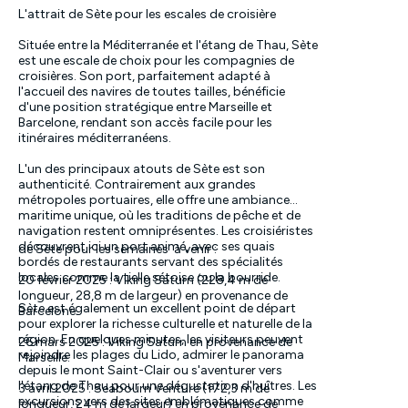
L'attrait de Sète pour les escales de croisière
servie avec du riz ou des pommes de terre.
Située entre la Méditerranée et l'étang de Thau, Sète
5. Les Moules et Palourdes Farcies
est une escale de choix pour les compagnies de
croisières. Son port, parfaitement adapté à
Ces fruits de mer sont garnis d'un mélange
l'accueil des navires de toutes tailles, bénéficie
de chapelure, d'ail, de persil et parfois de
d'une position stratégique entre Marseille et
chair à saucisse avant d'être gratinés ou
Barcelone, rendant son accès facile pour les
cuits dans une sauce tomate.
itinéraires méditerranéens.
6. La Macaronade
L'un des principaux atouts de Sète est son
authenticité. Contrairement aux grandes
Ce plat est l'exemple parfait de l'influence
métropoles portuaires, elle offre une ambiance
italienne à Sète. Il s'agit de pâtes (souvent
maritime unique, où les traditions de pêche et de
des macaronis) accompagnées de
navigation restent omniprésentes. Les croisiéristes
morceaux de viande mijotés dans une
découvrent ici un port animé, avec ses quais
sauce tomate riche et parfumée.
de Sète pour les semaines à venir :
bordés de restaurants servant des spécialités
locales comme la tielle sétoise ou la bourride.
7. Les Zézettes de Sète
20 février 2025 : Viking Saturn (228,4 m de
longueur, 28,8 m de largeur) en provenance de
Sète est également un excellent point de départ
Pour le dessert, ces petits biscuits sablés
Barcelone.
pour explorer la richesse culturelle et naturelle de la
au vin blanc et parfumés à la vanille sont
région. En quelques minutes, les visiteurs peuvent
une gourmandise locale très appréciée.
26 mars 2025 : Viking Saturn en provenance de
rejoindre les plages du Lido, admirer le panorama
Marseille.
depuis le mont Saint-Clair ou s'aventurer vers
Sète, avec son port actif et son riche
l'étang de Thau pour une dégustation d'huîtres. Les
patrimoine culinaire, est un véritable
3 avril 2025 : Seabourn Venture (172,3 m de
excursions vers des sites emblématiques comme
paradis pour les amateurs de poissons et
longueur, 24 m de largeur) en provenance de