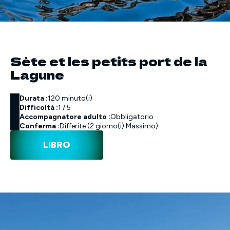
Sète et les petits port de la
Lagune
Durata :
120 minuto(i)
Difficoltà :
1 / 5
Accompagnatore adulto :
Obbligatorio
Conferma :
Differite (2 giorno(i) Massimo)
LIBRO