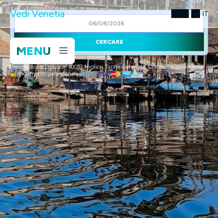
Vedi Venetia
IT
CERCARE
MENU
Prenotazione Sicura al 100%, Migliori Tariffe Garantite, Conferma Immediata
Pagamento garantito da