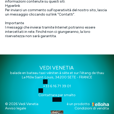
informazioni contenute su questi siti.
Hyperlink
Per inviarci un commento sull'operatività del nostro sito, lascia
un messaggio cliccando sul link "Contatti".
Importante
I messaggi che invierai tramite Internet potranno essere
intercettati in rete. Finché non ci giungeranno, la loro
riservatezza non sarà garantita.
VEDI VENETIA
balade en bateau taxi-véniten à sète et sur l'étang de thau
Le Môle Saint-Louis, 34200 SETE - FRANCE
+33 6 16 71 39 01
Contattare per smalto
© 2026 Vedi Venetia
è un prodotto
Avviso legale
Condizioni di vendita