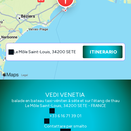
ITINERARIO
Le Môle Saint-Louis, 34200 SETE
VEDI VENETIA
balade en bateau taxi-véniten à sète et sur l'étang de thau
Le Môle Saint-Louis, 34200 SETE - FRANCE
+33 6 16 71 39 01
Contattare per smalto