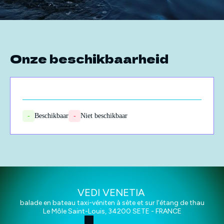
Onze beschikbaarheid
-
Beschikbaar
-
Niet beschikbaar
VEDI VENETIA
balade en bateau taxi-véniten à sète et sur l'étang de thau
Le Môle Saint-Louis, 34200 SETE - FRANCE