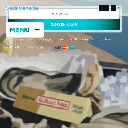
Vedi Venetia
NL
ZOEKEN NAAR
MENU
100% veilige reservering, gegarandeerd de beste prijzen, onmiddellijke
bevestiging
Beveiligde betaling via