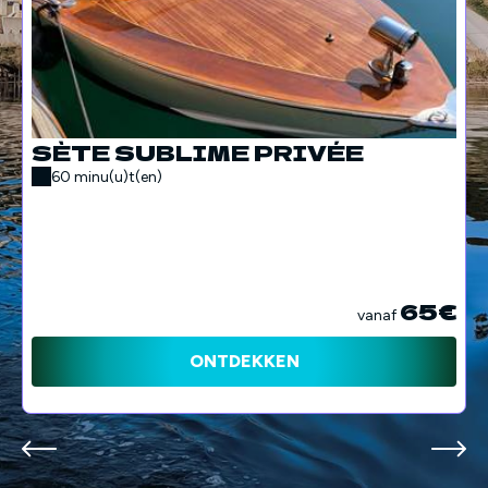
SÈTE SUBLIME PRIVÉE
60 minu(u)t(en)
65€
vanaf
ONTDEKKEN