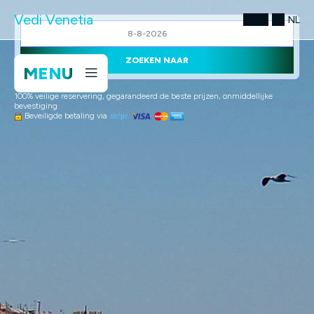
Vedi Venetia
NL
ZOEKEN NAAR
MENU
100% veilige reservering, gegarandeerd de beste prijzen, onmiddellijke
bevestiging
Beveiligde betaling via