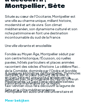
Montpellier, Sète
Située au cœur de l'Occitanie, Montpellier est
une ville au charme unique, mêlant histoire,
modernité et art de vivre. Son climat
méditerranéen, son dynamisme culturel et son
riche patrimoine en font une destination
incontournable du sud de la France.
Une ville vibrante et ensoleillée
Fondée au Moyen Âge, Montpellier séduit par
son centre historique, l'Écusson, où ruelles
pavées, hôtels particuliers et places animées
racontent des siècles d'histoire. La célèbre Place
de la Comédie, dominée par l'Opéra et bordée
À quelques kilomètres de Montpellier, 15 minutes
de cafés, est le cœur battant de la ville. À
en train Sète est une porte d'entrée vers la
quelques pas, la promenade du Peyrou offre un
Méditerranée. Le Sant'Elena véritable bateau
panorama imprenable sur la région.
taxi-vénitien vous fera découvrir la lagune de
Sète et la côte méditerranéenne
Montpellier est aussi une ville universitaire et
innovante, reconnue pour ses écoles, ses
hôpitaux et ses entreprises de pointe. Son
Meer bekijken
dynamisme se reflète dans ses nombreux
événements culturels, festivals et expositions.